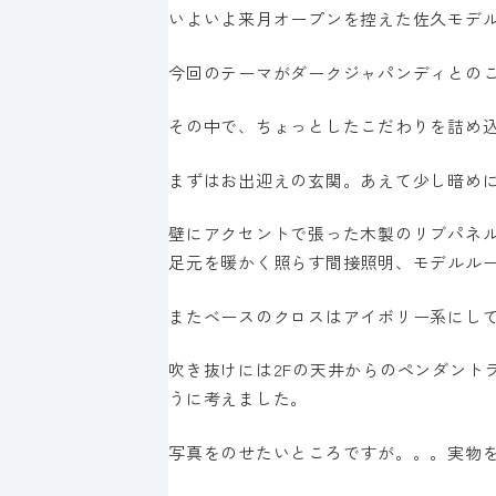
いよいよ来月オープンを控えた佐久モデ
今回のテーマがダークジャパンディとの
その中で、ちょっとしたこだわりを詰め
まずはお出迎えの玄関。あえて少し暗め
壁にアクセントで張った木製のリブパネ
足元を暖かく照らす間接照明、モデルル
またベースのクロスはアイボリー系にし
吹き抜けには2Fの天井からのペンダント
うに考えました。
写真をのせたいところですが。。。実物