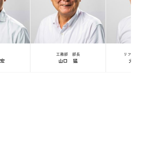
工務部 部長
リフォー
宏
山口 猛
大久