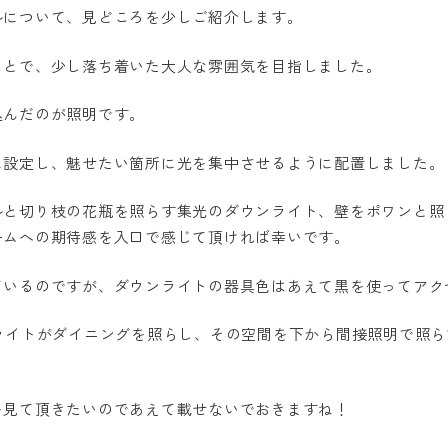
ルについて、見どころを少しご紹介します。
ことで、少し落ち着いた大人な雰囲気を目指しました。
込んだのが照明です。
に設定し、魅せたい箇所に光を集中させるように配置しました。
ルと切り枝の花瓶を照らす集光のダウンライト、壁をポワンと照
ームへの期待感を入口で感じて頂ければ幸いです。
ているのですが、ダウンライトの器具色はあえて黒を使ってアク
ライトがダイニングを照らし、その空間を下から間接照明で照
を見て頂きたいのであえて載せないでおきますね！