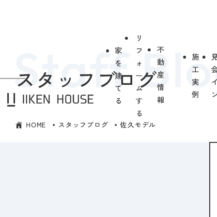
リ
不
家
フ
施
動
を
ォ
工
スタッフブログ
産
建
ー
実
情
て
ム
例
報
る
す
る
HOME
スタッフブログ
佐久モデル