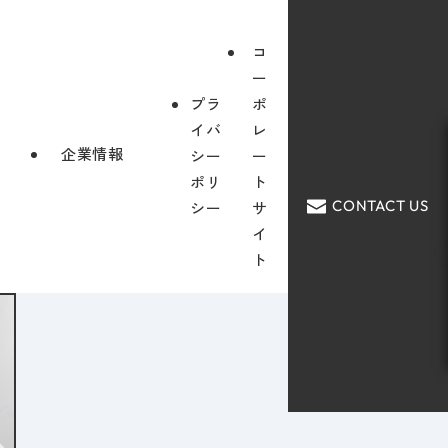
コ
ー
プラ
ポ
イバ
レ
企業情報
シー
ー
ポリ
ト
CONTACT US
シー
サ
イ
ト