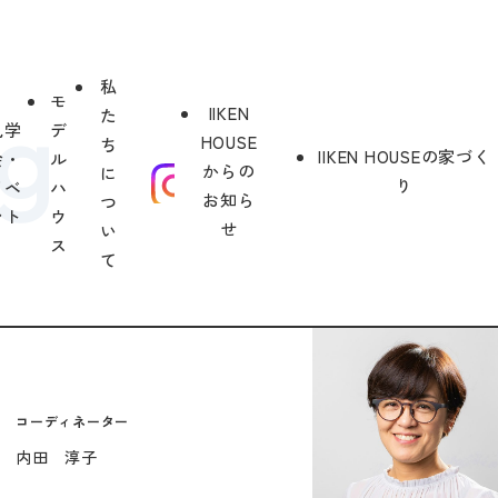
私
モ
IIKEN
た
見学
デ
HOUSE
ち
IIKEN HOUSEの家づく
会・
ル
からの
に
り
イベ
ハ
お知ら
つ
ント
ウ
せ
い
ス
て
コーディネーター
内田 淳子