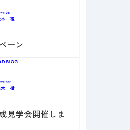
writer
松木 徹
ペーン
AD BLOG
writer
松木 徹
成見学会開催しま