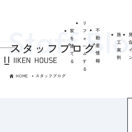
リ
不
家
フ
施
動
を
ォ
工
スタッフブログ
産
建
ー
実
情
て
ム
例
報
る
す
る
HOME
スタッフブログ