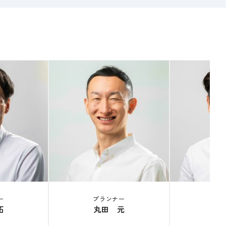
ー
プランナー
取
拓
丸田 元
宮