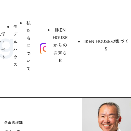
私
モ
IIKEN
た
見学
デ
HOUSE
ち
IIKEN HOUSEの家づく
会・
ル
からの
に
り
イベ
ハ
お知ら
つ
ント
ウ
せ
い
ス
て
企画管理課