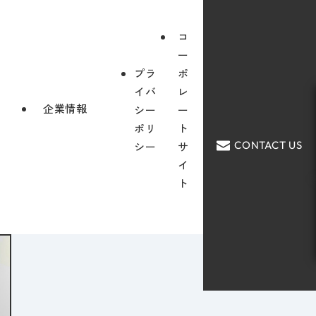
コ
ー
プラ
ポ
イバ
レ
企業情報
シー
ー
ポリ
ト
CONTACT US
シー
サ
イ
ト