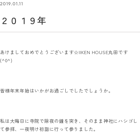
2019.01.11
２０１９年
あけましておめでとうございます☆
IIKEN HOUSE
丸田です
(^0^)
皆様年末年始はいかがお過ごしでしたでしょうか。
私は大晦日に寺院で除夜の鐘を突き、そのまま神社にハシゴし
て参拝、一夜明け初詣に行って参りました。