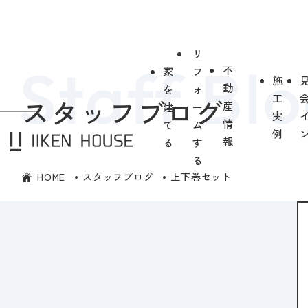
リ
不
家
フ
施
動
を
ォ
工
スタッフブログ
産
建
ー
実
情
て
ム
例
報
る
す
る
HOME
スタッフブログ
上下巻セット