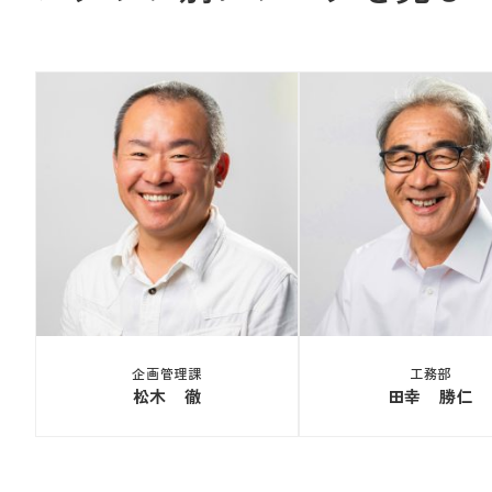
企画管理課
工務部
松木 徹
田幸 勝仁