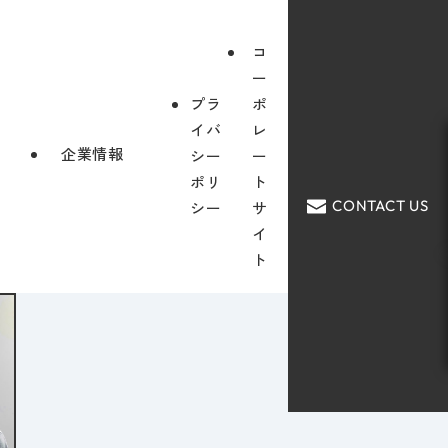
コ
ー
プラ
ポ
イバ
レ
企業情報
シー
ー
ポリ
ト
CONTACT US
シー
サ
イ
ト