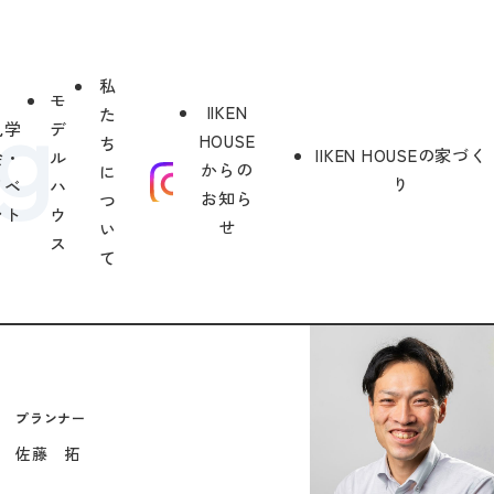
私
モ
IIKEN
た
見学
デ
HOUSE
ち
IIKEN HOUSEの家づく
会・
ル
からの
に
り
イベ
ハ
お知ら
つ
ント
ウ
せ
い
ス
て
プランナー
佐藤 拓