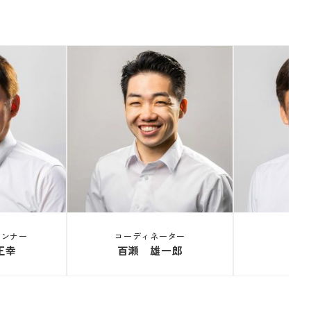
ランナー
コーディネーター
正幸
百瀬 雄一郎
半