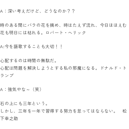
A：深い考えだけど、どうなのか？？
時のある間にバラの花を摘め、時はたえず流れ、今日ほほえむ
花も明日には枯れる。ロバート・ヘリック
A:今を謳歌することも大切！！
心配するのは時間の無駄だ。
心配は問題を解決しようとする私の邪魔になる。ドナルド・ト
ランプ
A：強気やな～（笑）
石の上にも三年という。
しかし、三年を一年で習得する努力を怠ってはならない。 松
下幸之助