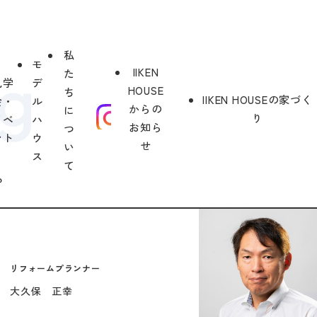
私
モ
IIKEN
た
見学
デ
HOUSE
ち
IIKEN HOUSEの家づく
会・
ル
からの
に
り
イベ
ハ
お知ら
つ
ント
ウ
せ
い
ス
て
？
リフォームプランナー
大久保 正幸