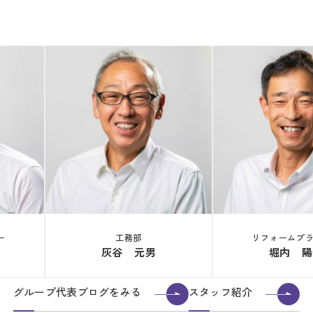
ー
工務部
リフォームプ
灰谷 元男
堀内 陽
グループ代表ブログをみる
スタッフ紹介