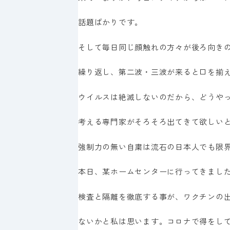
話題ばかりです。
そして毎日同じ顔触れの方々が後ろ向き
繰り返し、第二波・三波が来ると口を揃
ウイルスは絶滅しないのだから、どうや
考える専門家がそろそろ出てきて欲しい
強制力の無い自粛は流石の日本人でも限
本日、某ホームセンターに行ってきまし
検査と隔離を徹底する事が、ワクチンの
ないかと私は思います。コロナで得をし