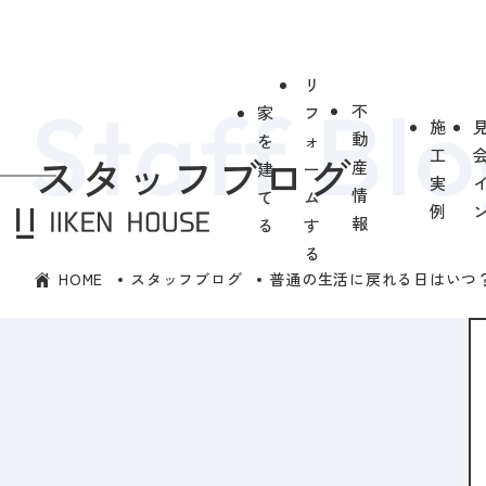
リ
不
家
フ
施
動
を
ォ
工
スタッフブログ
産
建
ー
実
情
て
ム
例
報
る
す
る
HOME
スタッフブログ
普通の生活に戻れる日はいつ