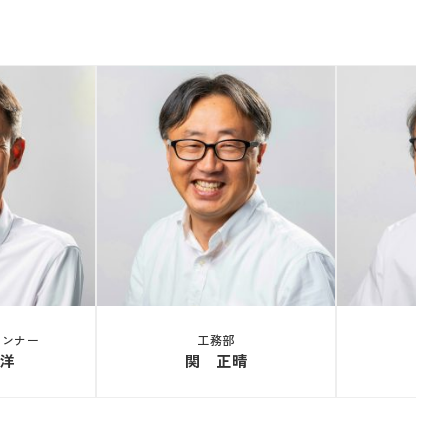
ランナー
工務部
洋
関 正晴
田