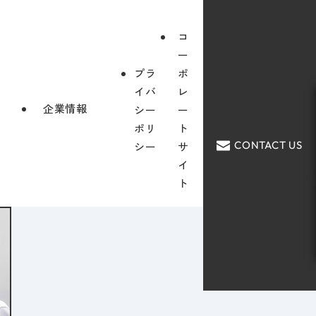
コ
ー
プラ
ポ
イバ
レ
企業情報
シー
ー
ポリ
ト
CONTACT US
シー
サ
イ
ト