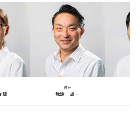
設計
々琉
我謝 雄一
柳