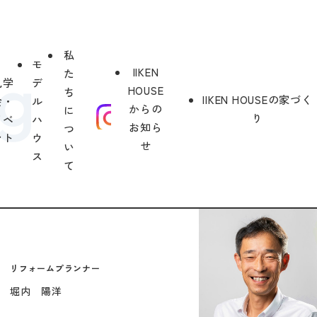
私
モ
IIKEN
た
見学
デ
HOUSE
ち
IIKEN HOUSEの家づく
会・
ル
からの
に
り
イベ
ハ
お知ら
つ
ント
ウ
せ
い
ス
て
リフォームプランナー
堀内 陽洋