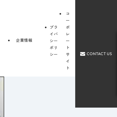
コ
ー
プラ
ポ
イバ
レ
企業情報
シー
ー
ポリ
ト
CONTACT US
シー
サ
イ
ト