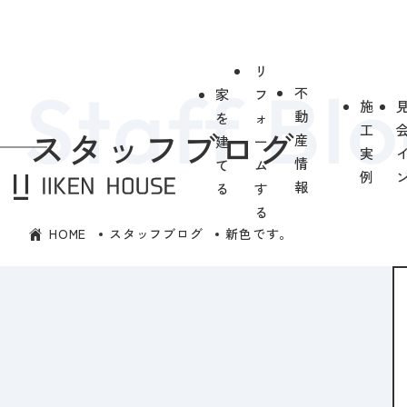
リ
不
家
フ
施
動
を
ォ
工
スタッフブログ
産
建
ー
実
情
て
ム
例
報
る
す
る
HOME
スタッフブログ
新色です。