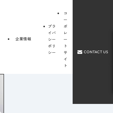
コ
ー
プラ
ポ
イバ
レ
企業情報
シー
ー
ポリ
ト
CONTACT US
シー
サ
イ
ト