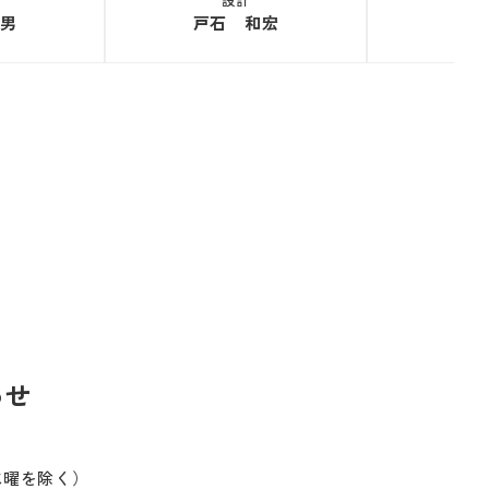
男
戸石 和宏
宮
わせ
※水曜を除く）