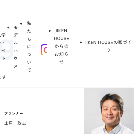
私
モ
IIKEN
た
見学
デ
HOUSE
ち
IIKEN HOUSEの家づく
会・
ル
からの
に
り
イベ
ハ
お知ら
つ
ント
ウ
せ
い
ス
て
ます。
プランナー
土屋 政志