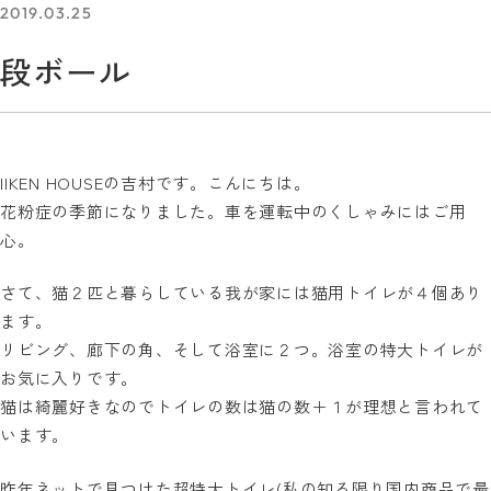
2019.03.25
段ボール
IIKEN HOUSEの吉村です。こんにちは。
花粉症の季節になりました。車を運転中のくしゃみにはご用
心。
さて、猫２匹と暮らしている我が家には猫用トイレが４個あり
ます。
リビング、廊下の角、そして浴室に２つ。浴室の特大トイレが
お気に入りです。
猫は綺麗好きなのでトイレの数は猫の数＋１が理想と言われて
います。
昨年ネットで見つけた超特大トイレ(私の知る限り国内商品で最