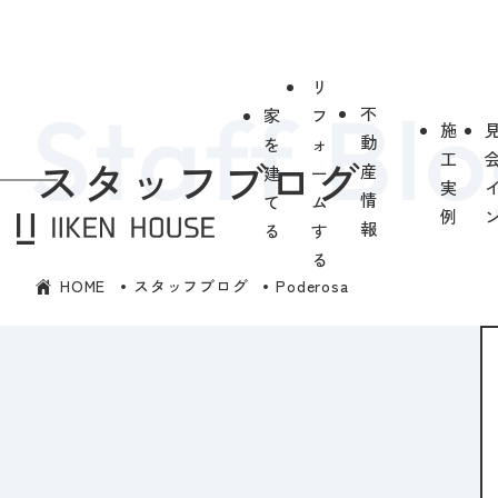
リ
不
家
フ
施
動
を
ォ
工
スタッフブログ
産
建
ー
実
情
て
ム
例
報
る
す
る
HOME
スタッフブログ
Poderosa