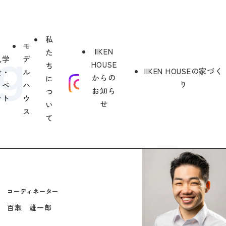
私
モ
IIKEN
た
見学
デ
HOUSE
ち
IIKEN HOUSEの家づく
会・
ル
からの
に
り
イベ
ハ
お知ら
つ
ント
ウ
せ
い
ス
て
コーディネーター
百瀬 雄一郎