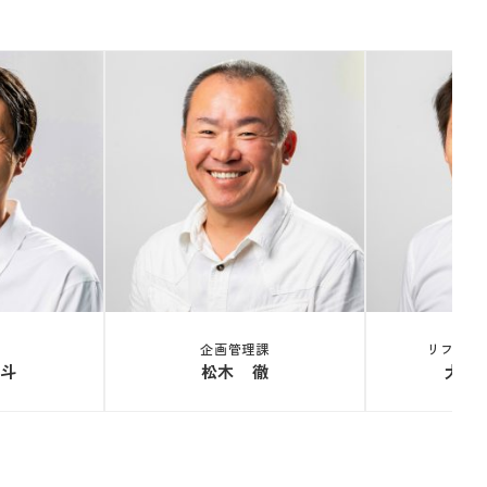
企画管理課
リフォー
斗
松木 徹
大久