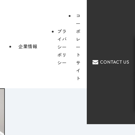
コ
ー
プラ
ポ
イバ
レ
企業情報
シー
ー
ポリ
ト
CONTACT US
シー
サ
イ
ト