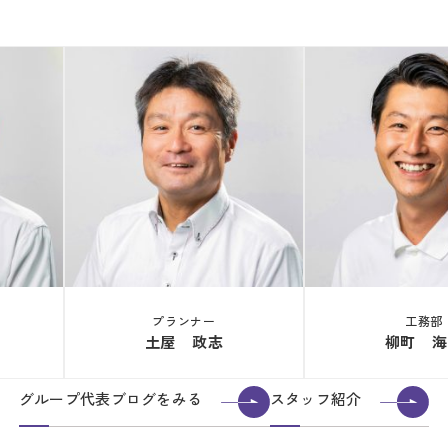
プランナー
工務部
土屋 政志
柳町 海
グループ代表ブログをみる
スタッフ紹介