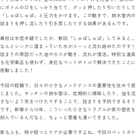
にボトルの口をしっかり当てて、グッと押したり引いたりして
「しゅぽしゅぽ」と圧力をかけます。この動きで、排水管内の
詰まりを押し流したり引き戻したりする効果があるんです。
最初は半信半疑でしたが、数回「しゅぽしゅぽ」してみると…
なんとシンクに溜まっていた水がスーッと流れ始めたのです！
詰まりの原因だった油やカスが動き、流れが復活。特別な道具
も化学薬品も使わず、身近なペットボトルで解決できたことに
感動しました！
今回の経験で、日々の小さなメンテナンスの重要性を改めて感
じました。キッチンの排水管は、定期的に掃除したり、油を流
さないよう気をつけたりすることで、詰まりを予防できるそう
です。新築から10年、こういった小さなトラブルが家の歴史を
刻んでいるんだなと、ちょっと愛着も湧いてきました。
家も人も、時が経つとケアが必要ですよね。今回のペットボト