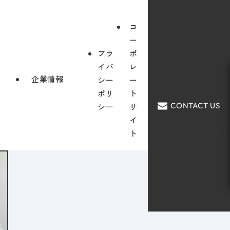
コ
ー
プラ
ポ
イバ
レ
企業情報
シー
ー
ポリ
ト
CONTACT US
シー
サ
イ
ト