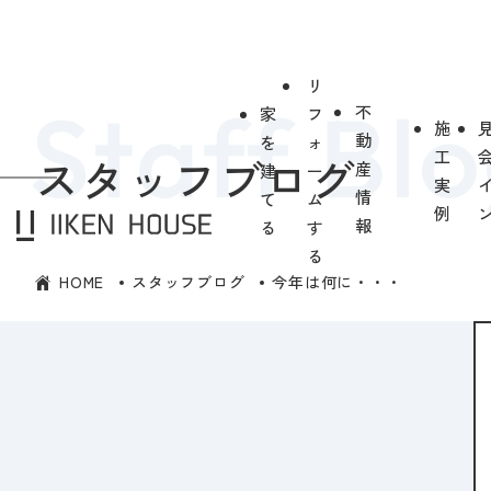
リ
不
家
フ
施
動
を
ォ
工
スタッフブログ
産
建
ー
実
情
て
ム
例
報
る
す
る
HOME
スタッフブログ
今年は何に・・・