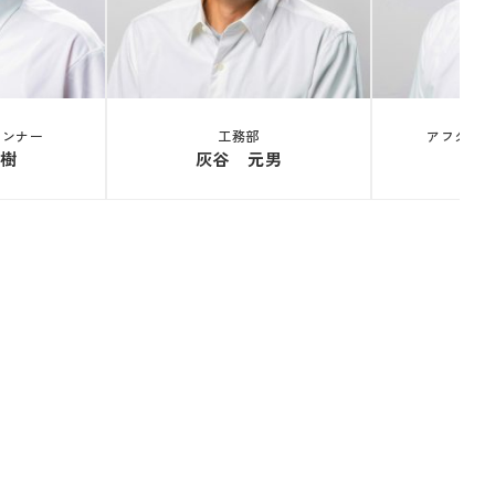
ランナー
工務部
アフター
樹
灰谷 元男
服