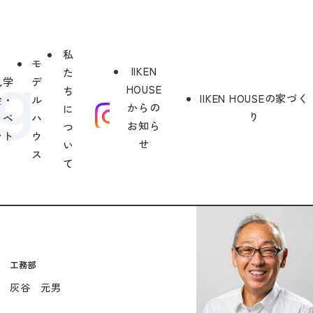
私
モ
IIKEN
た
見学
デ
HOUSE
ち
IIKEN HOUSEの家づく
会・
ル
からの
に
り
イベ
ハ
お知ら
つ
ント
ウ
せ
い
ス
て
工務部
灰谷 元男