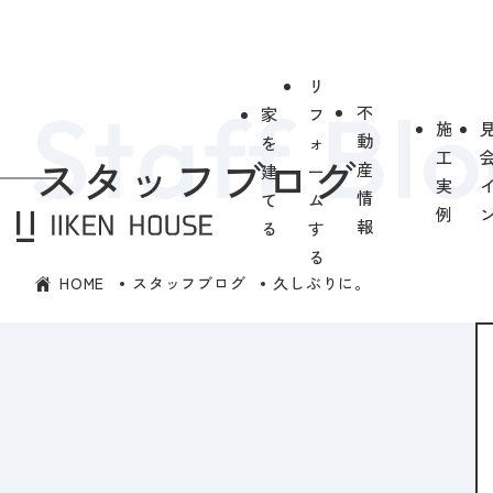
リ
不
家
フ
施
動
を
ォ
工
スタッフブログ
産
建
ー
実
情
て
ム
例
報
る
す
る
HOME
スタッフブログ
久しぶりに。