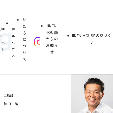
私
モ
IIKEN
た
見学
デ
HOUSE
ち
IIKEN HOUSEの家づく
会・
ル
からの
に
り
イベ
ハ
お知ら
つ
ント
ウ
せ
い
ス
て
工務部
和田 徹