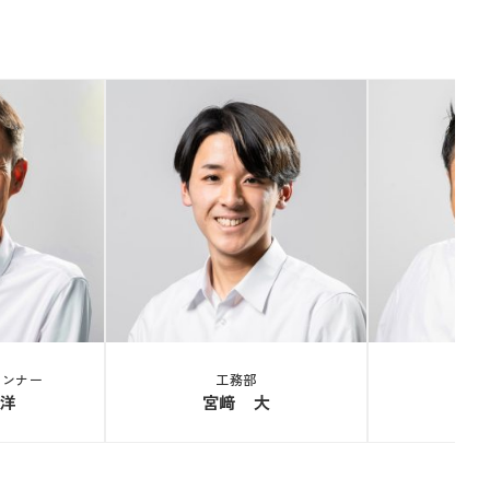
ランナー
工務部
統
洋
宮﨑 大
中