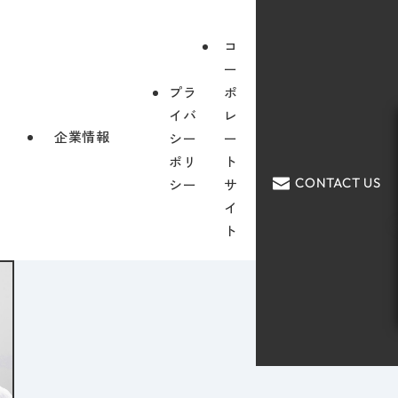
コ
ー
プラ
ポ
イバ
レ
企業情報
シー
ー
ポリ
ト
CONTACT US
シー
サ
イ
ト