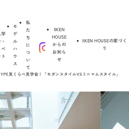
私
モ
IIKEN
た
見学
デ
HOUSE
ち
IIKEN HOUSEの家づく
会・
ル
報
からの
に
り
イベ
ハ
お知ら
つ
ント
ウ
せ
い
ス
て
YPE見くらべ見学会！「モダンスタイルVSミニマムスタイル」