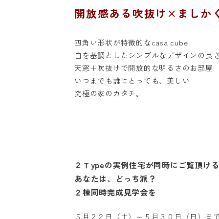
開放感ある吹抜け×ましか
四角い形状が特徴的なcasa cube
白を基調としたシンプルなデザインの良
天窓＋吹抜けで開放的な明るさのお部屋
いつまでも誰にとっても、美しい
究極の家のカタチ。
２Ｔypeの実例住宅が同時にご覧頂け
あなたは、どっち派？
２棟同時完成見学会を
５月２２日（土）～５月３０日（日）ま