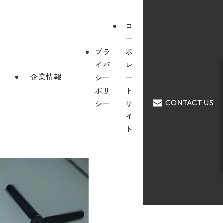
コ
ー
プラ
ポ
イバ
レ
企業情報
シー
ー
ポリ
ト
CONTACT US
シー
サ
イ
ト