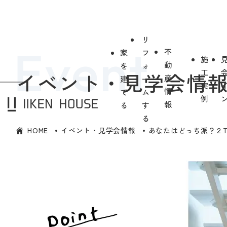
リ
不
家
フ
施
動
を
ォ
工
イベント・見学会情
産
建
ー
実
情
て
ム
例
報
る
す
る
HOME
イベント・見学会情報
あなたはどっち派？２T