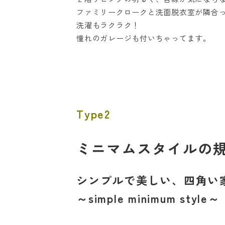
ファミリークロークと洗面脱衣室が隣合
洗濯もラクラク！
憧れのガレージも付いちゃってます。
Type2
ミニマムスタイルの規格
シンプルで美しい、四角い家 c
～simple minimum style～