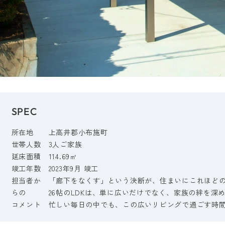
SPEC
所在地
上高井郡小布施町
世帯人数
3人ご家族
延床面積
114.69㎡
竣工年数
2023年9月 竣工
担当者か
「廊下をなくす」という決断が、住まいにこれほど
らの
26帖のLDKは、単に広いだけでなく、家族の絆を深
コメント
忙しい毎日の中でも、この広いリビングで過ごす時