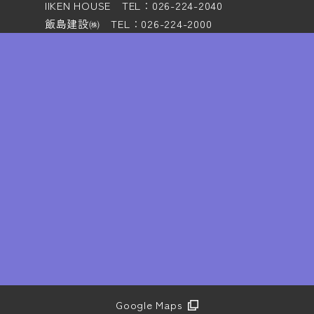
IIKEN HOUSE TEL：026-224-2040
飯島建設㈱ TEL：026-224-2000
Google Maps